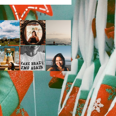
C L I Q U E S