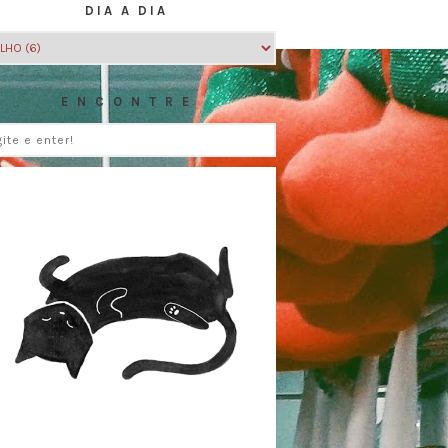
DIA A DIA
E N C O N T R E