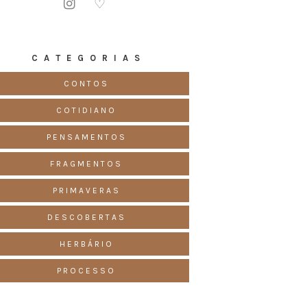
♡
C A T E G O R I A S
CONTOS
COTIDIANO
PENSAMENTOS
FRAGMENTOS
PRIMAVERAS
DESCOBERTAS
HERBÁRIO
PROCESSO