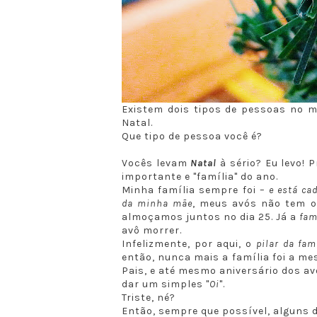
Existem dois tipos de pessoas no 
Natal.
Que tipo de pessoa você é?
Vocês levam
Natal
à sério? Eu levo! 
importante e "família" do ano.
Minha família sempre foi –
e está ca
da minha mãe
, meus avós não tem 
almoçamos juntos no dia 25. Já a
fam
avô morrer.
Infelizmente, por aqui, o
pilar da fam
então, nunca mais a família foi a m
Pais, e até mesmo aniversário dos a
dar um simples "
Oi
".
Triste, né?
Então, sempre que possível, alguns d