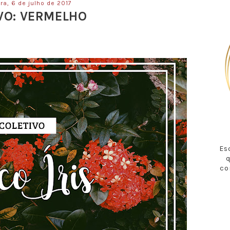
ira, 6 de julho de 2017
VO: VERMELHO
Es
q
co