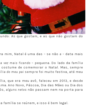
mundo: As que gostam, e as que não gostam do
Pra mim, Natal é uma das – se não
a
– data mais
da vez mais ficando
– pequena. Do lado da
família
o costume de comemorar o Natal. Mas, sempre
ília do meu pai
sempre foi muito festiva, até meu
ília
, que era meu avô, faleceu em 2013, e desde
esma. Ano Novo, Páscoa, Dia das Mães ou Dia dos
vós,
alguns netos
não passam nem na porta para
a família se reúnem, e isso é bem legal.