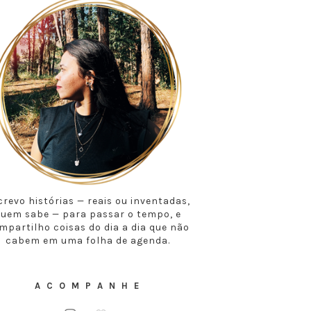
crevo histórias — reais ou inventadas,
uem sabe — para passar o tempo, e
mpartilho coisas do dia a dia que não
cabem em uma folha de agenda.
A C O M P A N H E