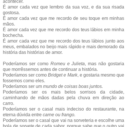
acontecer.
É amor cada vez que lembro da sua voz, e da sua risada
gostosa.
É amor cada vez que me recordo de seu toque em minhas
mãos.
É amor cada vez que me recordo dos teus lábios em minha
bochecha.
É amor cada vez que me recordo dos teus lábios junto aos
meus, embalados no beijo mais rápido e mais demorado da
história das histórias de amor.
Poderíamos ser como
Romeu e Julieta
, mas não gostaria
que morrêssemos antes de continuar a história.
Poderíamos ser como
Bridget e Mark
, e gostaria mesmo que
fossemos como eles.
Poderíamos ser um
mundo de coisas boas juntos.
Poderíamos ser os mais belos sorrisos da cidade,
caminhando de mãos dadas pela chuva em direção ao
carro.
Poderíamos ser o casal mais indeciso do restaurante, na
eterna dúvida entre
carne ou frango.
Poderíamos ser o casal que vai na sorveteria e escolhe uma
bola de sorvete de cada sabor, porque sabe que o outro vai